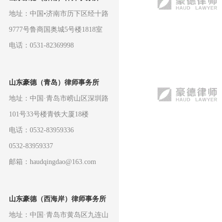
地址：中国•济南市历下区经十路
9777号鲁商国奥城5号楼1818室
电话：0531-82369998
山东豪德（青岛）律师事务所
地址：中国·青岛市崂山区深圳路
101号33号楼青铁大厦18楼
电话：0532-83959336
0532-83959337
邮箱：haudqingdao@163.com
山东豪德（西海岸）律师事务所
地址：中国·青岛市黄岛区九连山