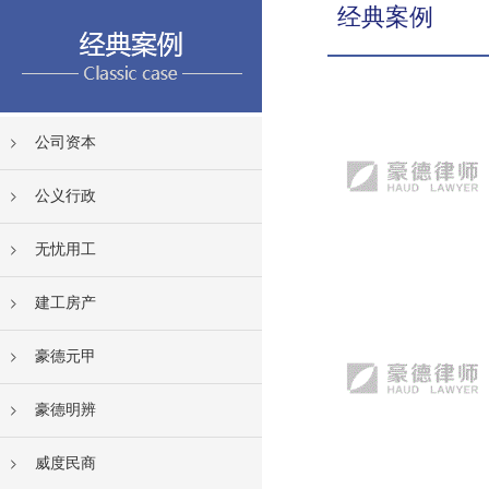
经典案例
公司资本
公义行政
无忧用工
建工房产
豪德元甲
豪德明辨
威度民商