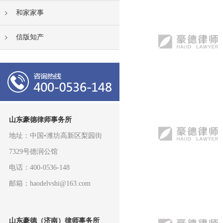
和家家事
信版知产
山东豪德律师事务所
地址：中国•潍坊高新区梨园街
7329号德润公馆
电话：400-0536-148
邮箱：haodelvshi@163.com
山东豪德（济南）律师事务所