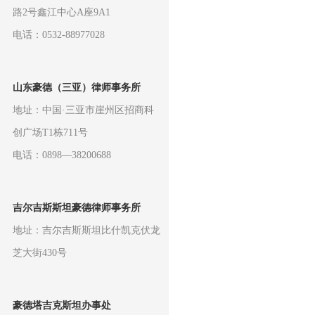
路2号鑫江中心A座9A1
电话：0532-88977028
山东豪德（三亚）律师事务所
地址：中国·三亚市崖州区招商科
创广场T1栋711号
电话：0898—38200688
吉尔吉斯斯坦豪德律师事务所
地址：吉尔吉斯斯坦比什凯克伏龙
芝大街430号
豪德塔吉克斯坦办事处