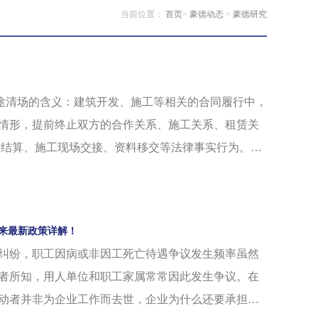
当前位置：
首页
>
豪德动态
>
豪德研究
工程中途清场的含义：建筑开发、施工等相关的合同履行中，
情形，提前终止双方的合作关系、施工关系、租赁关
程结算、施工现场交接、资料移交等法律事实行为。中
何一方当事人在满足约定的条件下行使解除合同的权利而
来最新政策详解！
纠纷，职工因病或非因工死亡待遇争议发生频率虽然
者所知，用人单位和职工家属常常因此发生争议。在
动者并非为企业工作而去世，企业为什么还要承担金