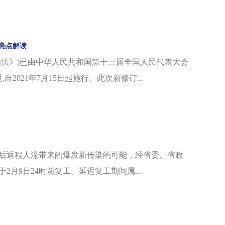
法律法规应该是1951年《劳动保险条例》了，此后
......
亮点解读
罚法》)已由中华人民共和国第十三届全国人民代表大会
自2021年7月15日起施行。此次新修订...
后返程人流带来的爆发新传染的可能，经省委、省政
月9日24时前复工。延迟复工期间属...