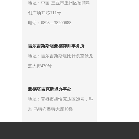
地址：中国·三亚市崖州区招商科
创广场T1栋711号
电话：0898—38200688
吉尔吉斯斯坦豪德律师事务所
地址：吉尔吉斯斯坦比什凯克伏龙
芝大街430号
豪德塔吉克斯坦办事处
地址：苦盏市胡恰克达区20号，科
系·马特布奥特大厦10楼