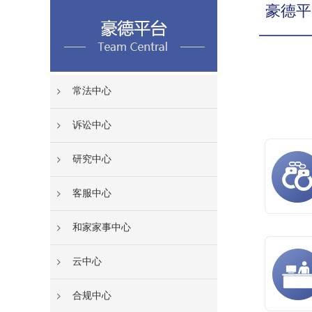
豪德平
常法中心
诉讼中心
研究中心
客服中心
和家家事中心
云中心
合规中心