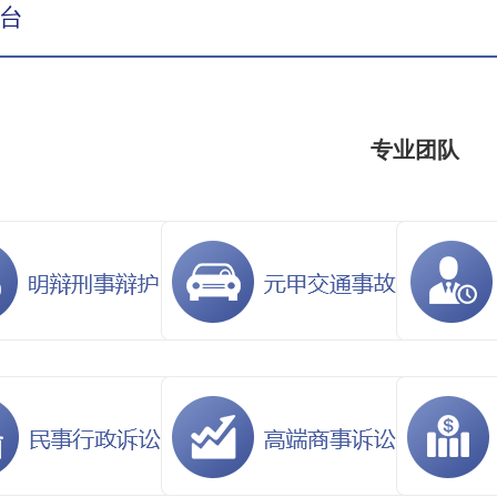
台
专业团队