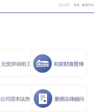
当前位置：
首页
>
豪德平台