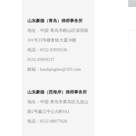
山东豪德（青岛）律师事务所
地址：中国·青岛市崂山区深圳路
101号33号楼青铁大厦18楼
电话：0532-83959336
0532-83959337
邮箱：haudqingdao@163.com
山东豪德（西海岸）律师事务所
地址：中国·青岛市黄岛区九连山
路2号鑫江中心A座9A1
电话：0532-88977028