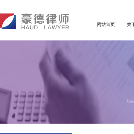
网站首页
关