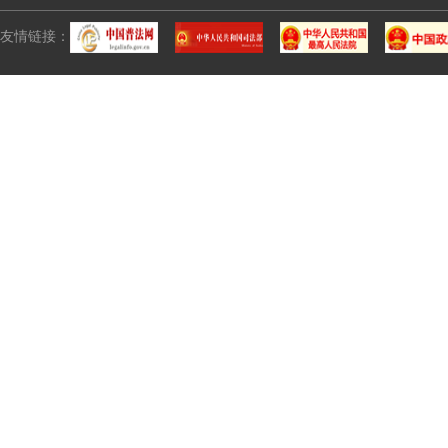
友情链接：