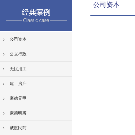
公司资本
公司资本
公义行政
无忧用工
建工房产
豪德元甲
豪德明辨
威度民商