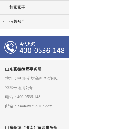
和家家事
信版知产
山东豪德律师事务所
地址：中国•潍坊高新区梨园街
7329号德润公馆
电话：400-0536-148
邮箱：haodelvshi@163.com
山东豪德（济南）律师事务所