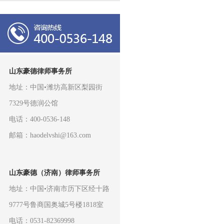
山东豪德律师事务所
地址：中国•潍坊高新区梨园街
7329号德润公馆
电话：400-0536-148
邮箱：haodelvshi@163.com
山东豪德（济南）律师事务所
地址：中国•济南市历下区经十路
9777号鲁商国奥城5号楼1818室
电话：0531-82369998