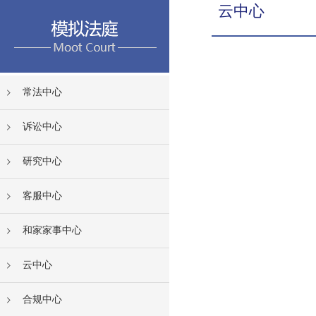
云中心
常法中心
诉讼中心
研究中心
客服中心
和家家事中心
云中心
合规中心