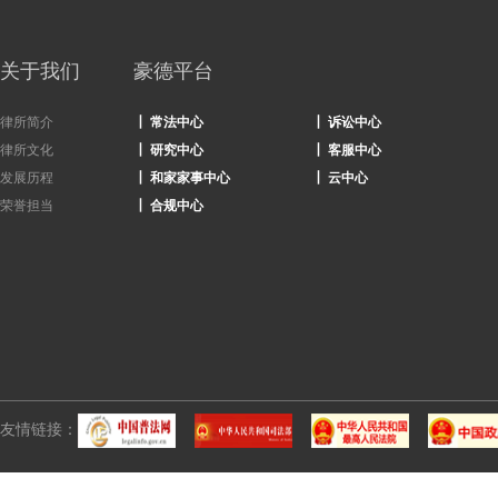
关于我们
豪德平台
律所简介
┃ 常法中心
┃ 诉讼中心
律所文化
┃ 研究中心
┃ 客服中心
发展历程
┃ 和家家事中心
┃ 云中心
荣誉担当
┃ 合规中心
友情链接：