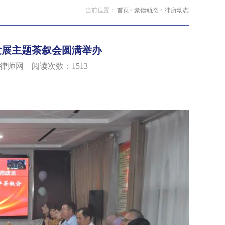
当前位置：
首页
>
豪德动态
>
律所动态
发展主题茶叙会圆满举办
豪德律师网 阅读次数：1513