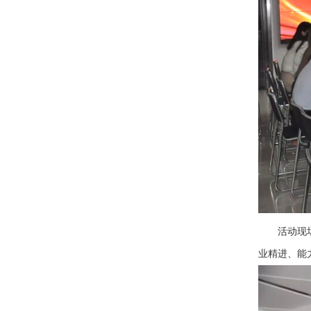
活动现
业精进、能