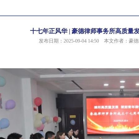
十七年正风华 | 豪德律师事务所高质量
发布日期：2025-09-04 14:50 本文作者：