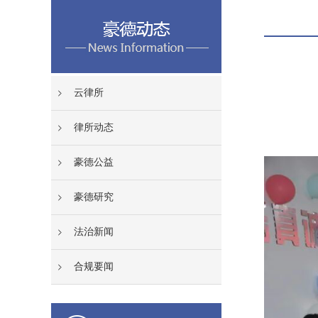
云律所
律所动态
豪德公益
豪德研究
法治新闻
合规要闻